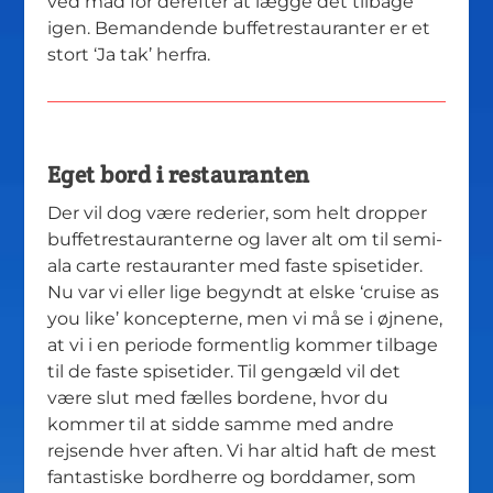
ved mad for derefter at lægge det tilbage
igen. Bemandende buffetrestauranter er et
stort ‘Ja tak’ herfra.
Eget bord i restauranten
Der vil dog være rederier, som helt dropper
buffetrestauranterne og laver alt om til semi-
ala carte restauranter med faste spisetider.
Nu var vi eller lige begyndt at elske ‘cruise as
you like’ koncepterne, men vi må se i øjnene,
at vi i en periode formentlig kommer tilbage
til de faste spisetider. Til gengæld vil det
være slut med fælles bordene, hvor du
kommer til at sidde samme med andre
rejsende hver aften. Vi har altid haft de mest
fantastiske bordherre og borddamer, som