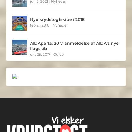
jun 3, 2021
|
Nyheder
Nye krydstogtskibe i 2018
feb 21, 2018
|
Nyheder
AIDAperla: 2017 anmeldelse af AIDA’s nye
flagskib
okt 25, 2017
|
Guide