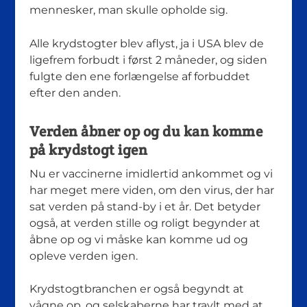
mennesker, man skulle opholde sig.
Alle krydstogter blev aflyst, ja i USA blev de
ligefrem forbudt i først 2 måneder, og siden
fulgte den ene forlængelse af forbuddet
efter den anden.
Verden åbner op og du kan komme
på krydstogt igen
Nu er vaccinerne imidlertid ankommet og vi
har meget mere viden, om den virus, der har
sat verden på stand-by i et år. Det betyder
også, at verden stille og roligt begynder at
åbne op og vi måske kan komme ud og
opleve verden igen.
Krydstogtbranchen er også begyndt at
vågne op, og selskaberne har travlt med at