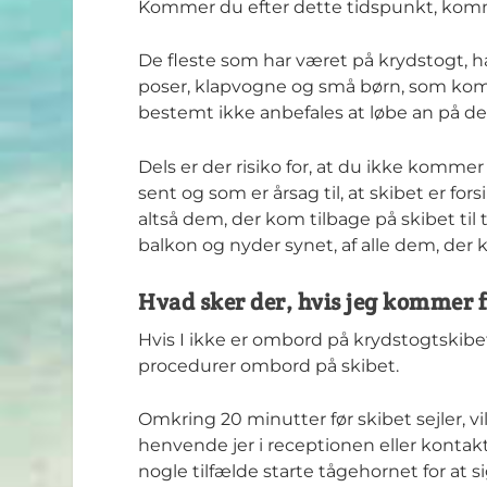
Kommer du efter dette tidspunkt, kom
De fleste som har været på krydstogt, 
poser, klapvogne og små børn, som kom
bestemt ikke anbefales at løbe an på de
Dels er der risiko for, at du ikke kom
sent og som er årsag til, at skibet er fo
altså dem, der kom tilbage på skibet til
balkon og nyder synet, af alle dem, der
Hvad sker der, hvis jeg kommer f
Hvis I ikke er ombord på krydstogtskib
procedurer ombord på skibet.
Omkring 20 minutter før skibet sejler, vil
henvende jer i receptionen eller kontakte
nogle tilfælde starte tågehornet for at si