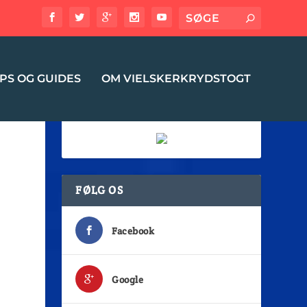
IPS OG GUIDES
OM VIELSKERKRYDSTOGT
FØLG OS
Facebook
Google