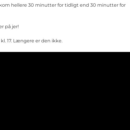
kom hellere 30 minutter for tidligt end 30 minutter for
 på jer!
et kl. 17. Længere er den ikke.