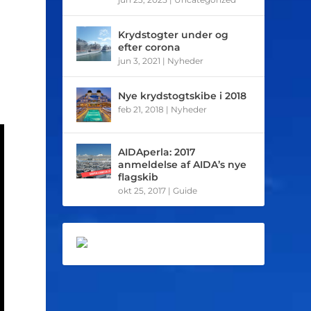
Krydstogter under og
efter corona
jun 3, 2021
|
Nyheder
Nye krydstogtskibe i 2018
feb 21, 2018
|
Nyheder
AIDAperla: 2017
anmeldelse af AIDA’s nye
flagskib
okt 25, 2017
|
Guide