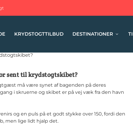
gt
DE
KRYDSTOGTTILBUD
DESTINATIONER
T
r sent til krydstogtskibet?
togtgæst må være synet af bagenden på deres
 gang i skruerne og skibet er på vej væk fra den havn
enirs og en puls på et godt stykke over 150, fordi den
øb, men lige lidt hjalp det.