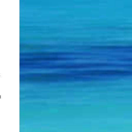
d
t
g