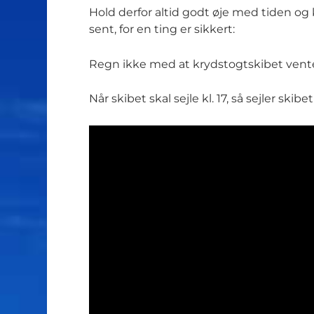
Hold derfor altid godt øje med tiden og 
sent, for en ting er sikkert:
Regn ikke med at krydstogtskibet venter
Når skibet skal sejle kl. 17, så sejler skib