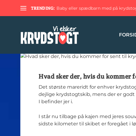
TRENDING:
Baby eller spædbarn med på krydsto
FORSI
Hvad sker der, hvis du kommer fo
Det største mareridt for enhver kryds
dejlige krydstogtskib, mens der er godt
I befinder jer i.
I står nu tilbage på kajen med jeres souv
sidste kilometer til skibet er foregået i l