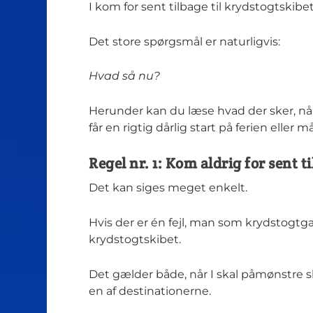
I kom for sent tilbage til krydstogtskibe
Det store spørgsmål er naturligvis:
Hvad så nu?
Herunder kan du læse hvad der sker, nå
får en rigtig dårlig start på ferien eller 
Regel nr. 1: Kom aldrig for sent t
Det kan siges meget enkelt.
Hvis der er én fejl, man som krydstogtgæ
krydstogtskibet.
Det gælder både, når I skal påmønstre sk
en af destinationerne.