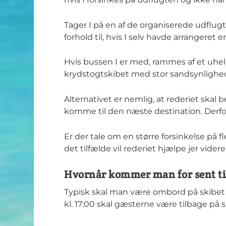
Tager I på en af de organiserede udflugt
forhold til, hvis I selv havde arrangeret 
Hvis bussen I er med, rammes af et uheld e
krydstogtskibet med stor sandsynlighed
Alternativet er nemlig, at rederiet skal bet
komme til den næste destination. Derfor
Er der tale om en større forsinkelse på fl
det tilfælde vil rederiet hjælpe jer vider
Hvornår kommer man for sent ti
Typisk skal man være ombord på skibet s
kl. 17:00 skal gæsterne være tilbage på sk