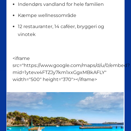
Indendørs vandland for hele familien
Kæmpe wellnessområde
12 restauranter, 14 caféer, bryggeri og
vinotek
<iframe
src="https://www.google.com/maps/d/u/0/embed?
mid=1ytevx4FTZJy7km1xxGgxMBkAFLY"
width="500" height="370"></iframe>