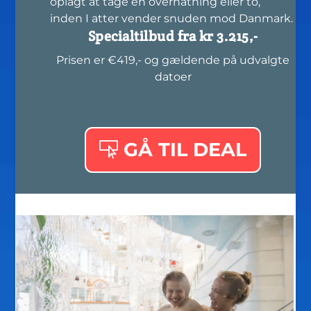
oplagt at tage en overnatning eller to,
inden I atter vender snuden mod Danmark.
Specialtilbud fra kr 3.215,-
Prisen er €419,- og gældende på udvalgte
datoer
GÅ TIL DEAL