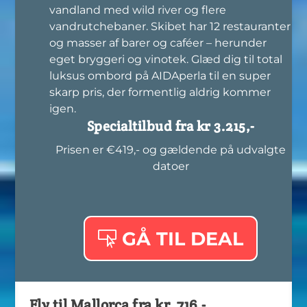
vandland med wild river og flere
vandrutchebaner. Skibet har 12 restauranter
og masser af barer og caféer – herunder
eget bryggeri og vinotek. Glæd dig til total
luksus ombord på AIDAperla til en super
skarp pris, der formentlig aldrig kommer
igen.
Specialtilbud fra kr 3.215,-
Prisen er €419,- og gældende på udvalgte
datoer
GÅ TIL DEAL
Fly til Mallorca fra kr. 716,-