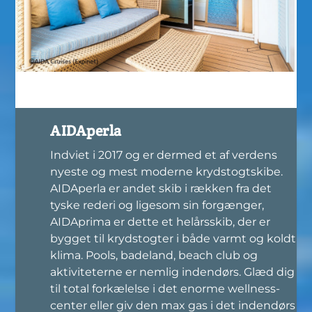
Aidaperla kahyt
AIDAperla
Indviet i 2017 og er dermed et af verdens
nyeste og mest moderne krydstogtskibe.
AIDAperla er andet skib i rækken fra det
tyske rederi og ligesom sin forgænger,
AIDAprima er dette et helårsskib, der er
bygget til krydstogter i både varmt og koldt
klima. Pools, badeland, beach club og
aktiviteterne er nemlig indendørs. Glæd dig
til total forkælelse i det enorme wellness-
center eller giv den max gas i det indendørs