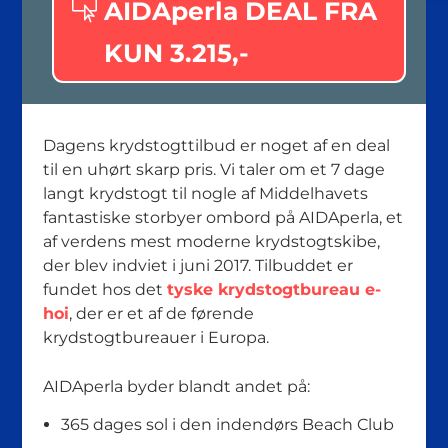
AIDAperla DEAL FRA
KUN 3.215,-
Dagens krydstogttilbud er noget af en deal
til en uhørt skarp pris. Vi taler om et 7 dage
langt krydstogt til nogle af Middelhavets
fantastiske storbyer ombord på AIDAperla, et
af verdens mest moderne krydstogtskibe,
der blev indviet i juni 2017. Tilbuddet er
fundet hos det
tyske krydstogtbureau e-
hoi
, der er et af de førende
krydstogtbureauer i Europa.
AIDAperla byder blandt andet på:
365 dages sol i den indendørs Beach Club