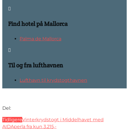

Find hotel på Mallorca
Palma de Mallorca

Til og fra lufthavnen
Lufthavn til krydstogthavnen
Del:
Tidligere
Vinterkrydstogt i Middelhavet med
AIDAperla fra kun 3.215,-