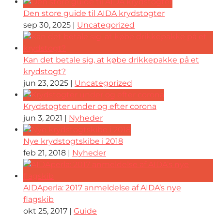
Den store guide til AIDA krydstogter
sep 30, 2025
|
Uncategorized
Kan det betale sig, at købe drikkepakke på et
krydstogt?
jun 23, 2025
|
Uncategorized
Krydstogter under og efter corona
jun 3, 2021
|
Nyheder
Nye krydstogtskibe i 2018
feb 21, 2018
|
Nyheder
AIDAperla: 2017 anmeldelse af AIDA’s nye
flagskib
okt 25, 2017
|
Guide