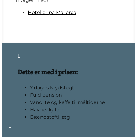
morgenmad!
Hoteller på Mallorca

Dette er med i prisen:
7 dages krydstogt
Fuld pension
Vand, te og kaffe til måltiderne
Havneafgifter
Brændstoftillæg
