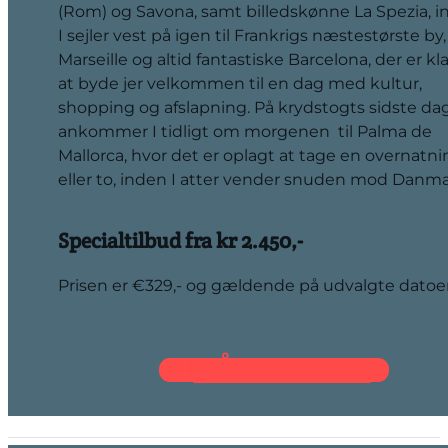
(Rom) og Savona, samt billedskønne La Spezia, 
I sejler vest på igen til Frankrigs næstestørste by,
Marseille og altid fantastiske Barcelona, der er klar
at byde jer velkommen til en dag med kultur,
shopping og afslapning. På krydstogts sidste da
ankommer I tidligt om morgenen til Palma de
Mallorca, hvor det er oplagt at tage en overnatn
eller to, inden I atter vender snuden mod Danma
Specialtilbud fra kr 2.450,-
Prisen er €329,- og gældende på udvalgte datoe
GÅ TIL DEAL