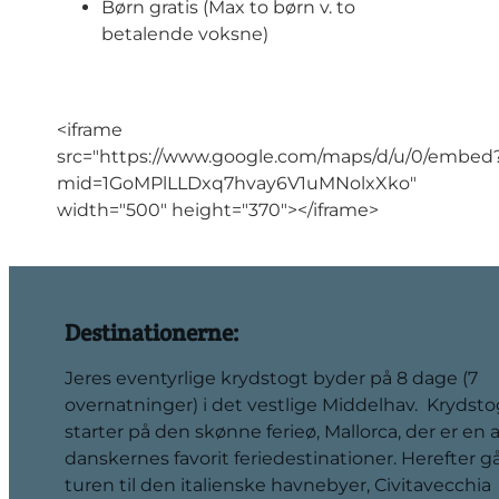
Børn gratis (Max to børn v. to
betalende voksne)
<iframe
src="https://www.google.com/maps/d/u/0/embed
mid=1GoMPlLLDxq7hvay6V1uMNolxXko"
width="500" height="370"></iframe>
Destinationerne:
Jeres eventyrlige krydstogt byder på 8 dage (7
overnatninger) i det vestlige Middelhav. Krydsto
starter på den skønne ferieø, Mallorca, der er en a
danskernes favorit feriedestinationer. Herefter g
turen til den italienske havnebyer, Civitavecchia