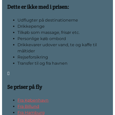
Dette er ikke med i prisen:
Udflugter på destinationerne
Drikkepenge
Tilkøb som massage, frisør etc.
Personlige køb ombord
Drikkevarer udover vand, te og kaffe til
måltider
Rejseforsikring
Transfer til og fra havnen

Se priser på fly
Fra København
Fra Billund
Fra Hamburg