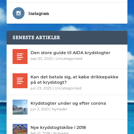
Instagram
SENESTE ARTIKLER
Den store guide til AIDA krydstogter
sep 30, 2025
|
Uncategorized
Kan det betale sig, at købe drikkepakke
på et krydstogt?
jun 23, 2025
|
Uncategorized
Krydstogter under og efter corona
jun 3, 2021
|
Nyheder
Nye krydstogtskibe i 2018
feb 21, 2018
|
Nyheder