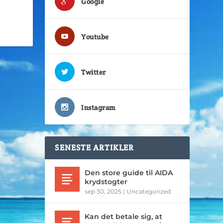
Google
Youtube
Twitter
Instagram
SENESTE ARTIKLER
Den store guide til AIDA
krydstogter
sep 30, 2025
|
Uncategorized
Kan det betale sig, at