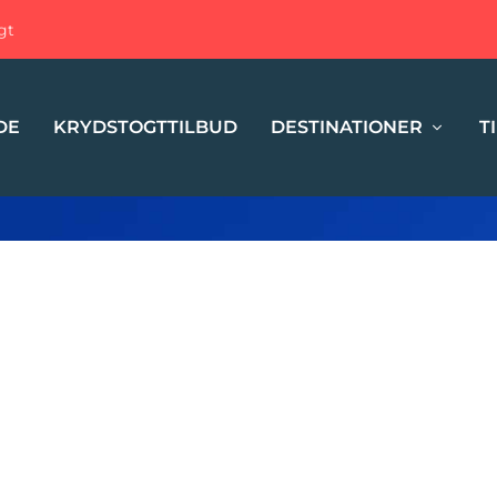
gt
DE
KRYDSTOGTTILBUD
DESTINATIONER
T