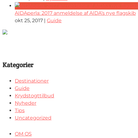
AIDAperla: 2017 anmeldelse af AIDA’s nye flagskib
okt 25, 2017
|
Guide
Kategorier
Destinationer
Guide
Krydstogttilbud
Nyheder
Tips
Uncategorized
OM OS