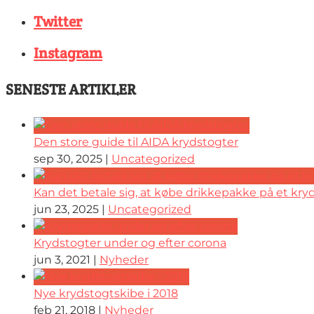
Twitter
Instagram
SENESTE ARTIKLER
Den store guide til AIDA krydstogter
sep 30, 2025
|
Uncategorized
Kan det betale sig, at købe drikkepakke på et kry
jun 23, 2025
|
Uncategorized
Krydstogter under og efter corona
jun 3, 2021
|
Nyheder
Nye krydstogtskibe i 2018
feb 21, 2018
|
Nyheder