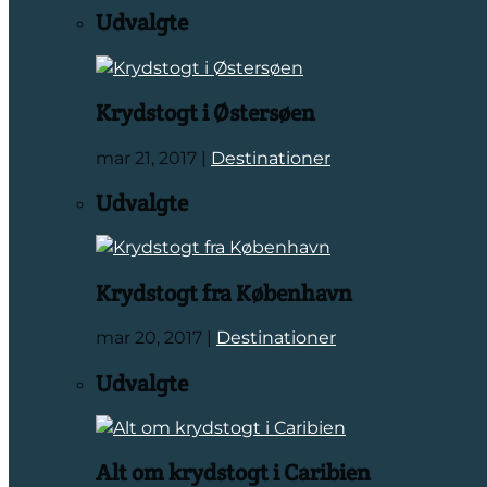
Udvalgte
Krydstogt i Østersøen
mar 21, 2017
|
Destinationer
Udvalgte
Krydstogt fra København
mar 20, 2017
|
Destinationer
Udvalgte
Alt om krydstogt i Caribien