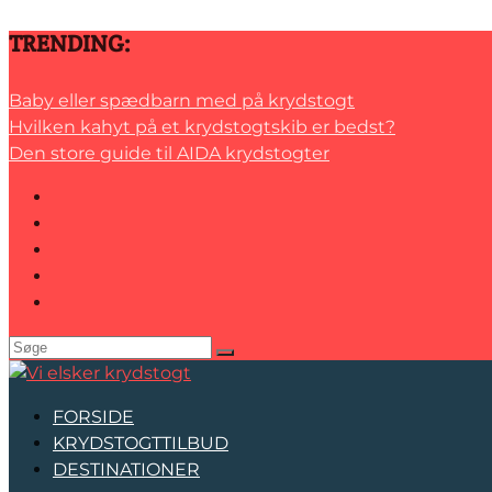
TRENDING:
Baby eller spædbarn med på krydstogt
Hvilken kahyt på et krydstogtskib er bedst?
Den store guide til AIDA krydstogter
FORSIDE
KRYDSTOGTTILBUD
DESTINATIONER