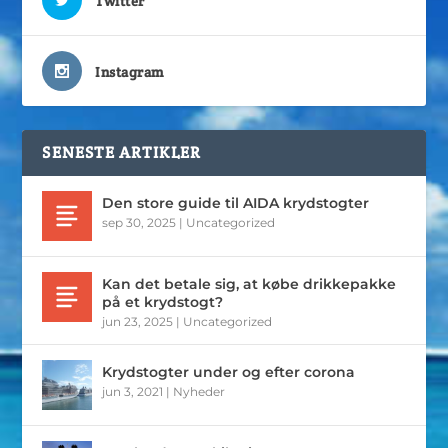
Twitter
Instagram
SENESTE ARTIKLER
Den store guide til AIDA krydstogter
sep 30, 2025
|
Uncategorized
Kan det betale sig, at købe drikkepakke
på et krydstogt?
jun 23, 2025
|
Uncategorized
Krydstogter under og efter corona
jun 3, 2021
|
Nyheder