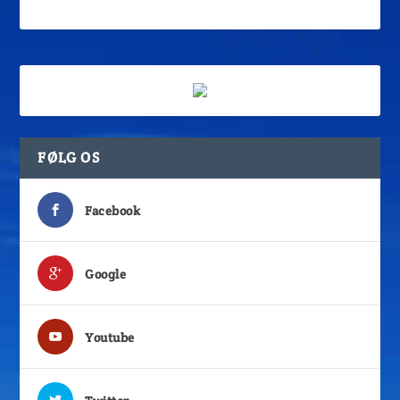
FØLG OS
Facebook
Google
Youtube