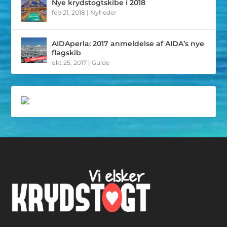
Nye krydstogtskibe i 2018
feb 21, 2018
|
Nyheder
AIDAperla: 2017 anmeldelse af AIDA’s nye
flagskib
okt 25, 2017
|
Guide