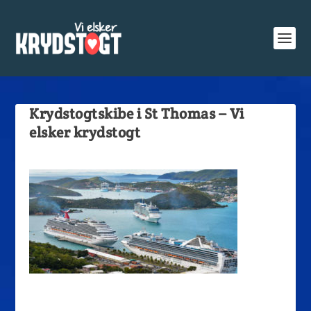
Krydstogtskibe i St Thomas – Vi
elsker krydstogt