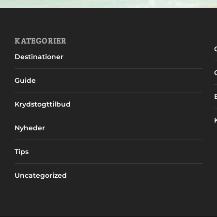
KATEGORIER
Destinationer
Guide
Krydstogttilbud
Nyheder
Tips
Uncategorized