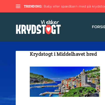
TRENDING:
Baby eller spædbarn med på krydsto
FORSI
Krydstogt i Middelhavet bred