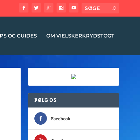
IPS OG GUIDES
OM VIELSKERKRYDSTOGT
FØLG OS
Facebook