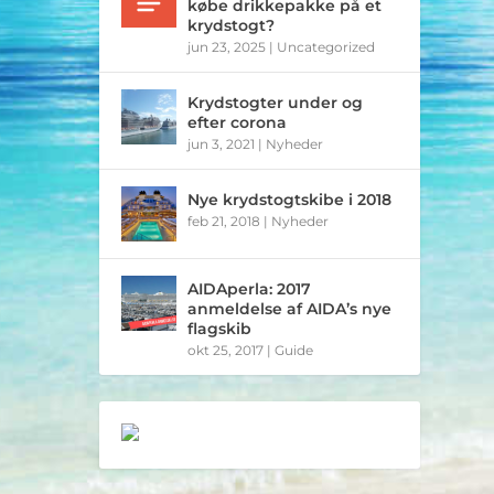
købe drikkepakke på et
krydstogt?
jun 23, 2025
|
Uncategorized
Krydstogter under og
efter corona
jun 3, 2021
|
Nyheder
Nye krydstogtskibe i 2018
feb 21, 2018
|
Nyheder
AIDAperla: 2017
anmeldelse af AIDA’s nye
flagskib
okt 25, 2017
|
Guide