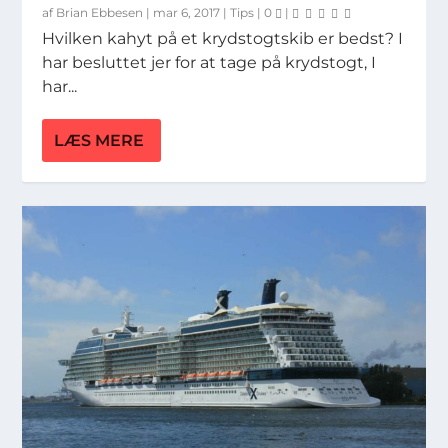
af
Brian Ebbesen
|
mar 6, 2017
|
Tips
|
0
|
Hvilken kahyt på et krydstogtskib er bedst? I
har besluttet jer for at tage på krydstogt, I
har...
LÆS MERE