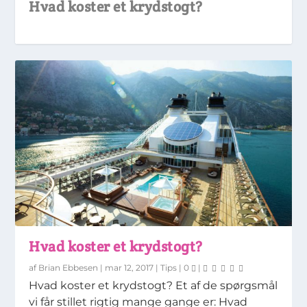
Hvad koster et krydstogt?
Hvilken kahyt på et krydstogtskib er
Hvad sker der, hvis du kommer for
bedst?
sent til krydsto...
Hvad koster et krydstogt?
af
Brian Ebbesen
|
mar 12, 2017
|
Tips
|
0
|
Hvad koster et krydstogt? Et af de spørgsmål
vi får stillet rigtig mange gange er: Hvad